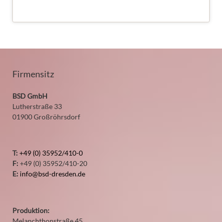
Firmensitz
BSD GmbH
Lutherstraße 33
01900 Großröhrsdorf
T:
+49 (0) 35952/410-0
F:
+49 (0) 35952/410-20
E:
info@bsd-dresden.de
Produktion:
Melanchthonstraße 45