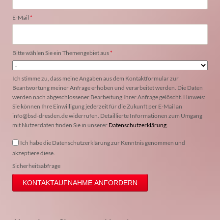
Pflichtfeld
E-Mail
*
Pflichtfeld
Bitte wählen Sie ein Themengebiet aus
*
Ich stimme zu, dass meine Angaben aus dem Kontaktformular zur
Beantwortung meiner Anfrage erhoben und verarbeitet werden. Die Daten
werden nach abgeschlossener Bearbeitung Ihrer Anfrage gelöscht. Hinweis:
Sie können Ihre Einwilligung jederzeit für die Zukunft per E-Mail an
info@bsd-dresden.de widerrufen. Detaillierte Informationen zum Umgang
mit Nutzerdaten finden Sie in unserer
Datenschutzerklärung
.
Ich habe die Datenschutzerklärung zur Kenntnis genommen und
akzeptiere diese.
Sicherheitsabfrage
KONTAKTAUFNAHME ANFORDERN