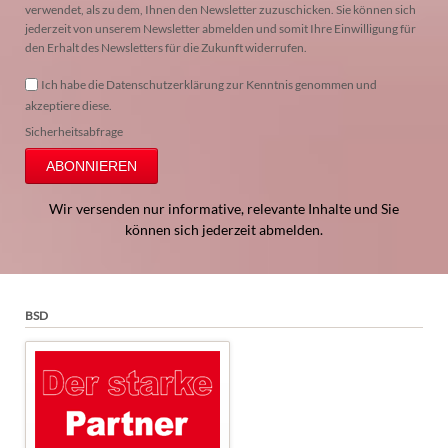
verwendet, als zu dem, Ihnen den Newsletter zuzuschicken. Sie können sich
jederzeit von unserem Newsletter abmelden und somit Ihre Einwilligung für
den Erhalt des Newsletters für die Zukunft widerrufen.
Ich habe die Datenschutzerklärung zur Kenntnis genommen und
akzeptiere diese.
Sicherheitsabfrage
ABONNIEREN
Wir versenden nur informative, relevante Inhalte und Sie
können sich jederzeit abmelden.
BSD