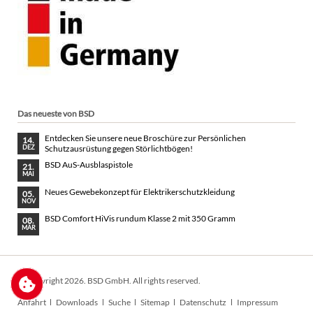
Das neueste von BSD
Entdecken Sie unsere neue Broschüre zur Persönlichen
14.
Schutzausrüstung gegen Störlichtbögen!
DEZ
BSD AuS-Ausblaspistole
21.
MAI
Neues Gewebekonzept für Elektrikerschutzkleidung
05.
NOV
BSD Comfort HiVis rundum Klasse 2 mit 350 Gramm
08.
MÄR
© Copyright 2026. BSD GmbH. All rights reserved.
Navigation
Anfahrt
Downloads
Suche
Sitemap
Datenschutz
Impressum