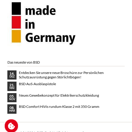
Das neueste von BSD
Entdecken Sie unsere neue Broschüre zur Persönlichen
14.
Schutzausrüstung gegen Störlichtbögen!
DEZ
BSD AuS-Ausblaspistole
21.
MAI
Neues Gewebekonzept für Elektrikerschutzkleidung
05.
NOV
BSD Comfort HiVis rundum Klasse 2 mit 350 Gramm
08.
MÄR