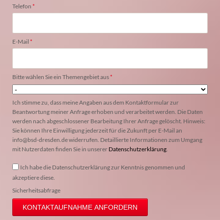
Pflichtfeld
Telefon
*
Pflichtfeld
E-Mail
*
Pflichtfeld
Bitte wählen Sie ein Themengebiet aus
*
Ich stimme zu, dass meine Angaben aus dem Kontaktformular zur
Beantwortung meiner Anfrage erhoben und verarbeitet werden. Die Daten
werden nach abgeschlossener Bearbeitung Ihrer Anfrage gelöscht. Hinweis:
Sie können Ihre Einwilligung jederzeit für die Zukunft per E-Mail an
info@bsd-dresden.de widerrufen. Detaillierte Informationen zum Umgang
mit Nutzerdaten finden Sie in unserer
Datenschutzerklärung
.
Ich habe die Datenschutzerklärung zur Kenntnis genommen und
akzeptiere diese.
Sicherheitsabfrage
KONTAKTAUFNAHME ANFORDERN