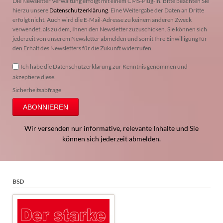
Die Newsletter Verwaltung erfolgt mit einem CMS-Plug-in. Bitte beachten Sie
hierzu unsere
Datenschutzerklärung
. Eine Weitergabe der Daten an Dritte
erfolgt nicht. Auch wird die E-Mail-Adresse zu keinem anderen Zweck
verwendet, als zu dem, Ihnen den Newsletter zuzuschicken. Sie können sich
jederzeit von unserem Newsletter abmelden und somit Ihre Einwilligung für
den Erhalt des Newsletters für die Zukunft widerrufen.
Ich habe die Datenschutzerklärung zur Kenntnis genommen und
akzeptiere diese.
Sicherheitsabfrage
ABONNIEREN
Wir versenden nur informative, relevante Inhalte und Sie
können sich jederzeit abmelden.
BSD