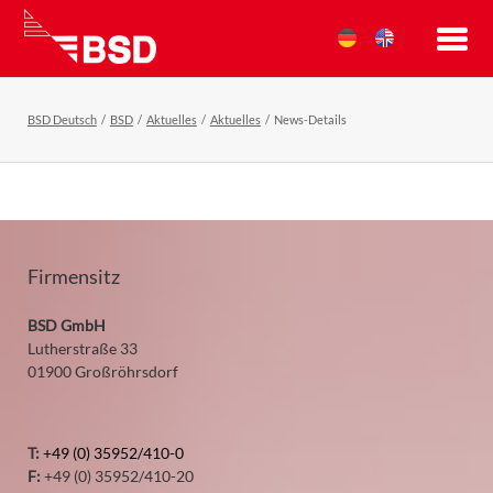
BSD Deutsch
BSD
Aktuelles
Aktuelles
News-Details
Firmensitz
BSD GmbH
Lutherstraße 33
01900 Großröhrsdorf
T:
+49 (0) 35952/410-0
F:
+49 (0) 35952/410-20