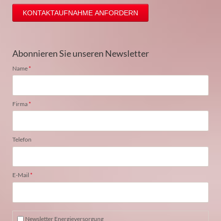
KONTAKTAUFNAHME ANFORDERN
Abonnieren Sie unseren Newsletter
Pflichtfeld
Name
*
Pflichtfeld
Firma
*
Telefon
Pflichtfeld
E-Mail
*
Newsletter Energieversorgung