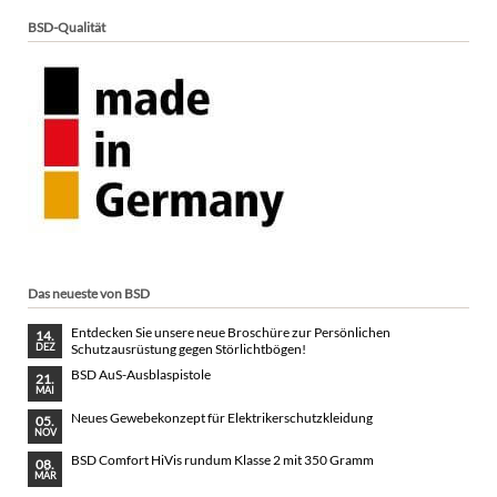
BSD-Qualität
Das neueste von BSD
Entdecken Sie unsere neue Broschüre zur Persönlichen
14.
Schutzausrüstung gegen Störlichtbögen!
DEZ
BSD AuS-Ausblaspistole
21.
MAI
Neues Gewebekonzept für Elektrikerschutzkleidung
05.
NOV
BSD Comfort HiVis rundum Klasse 2 mit 350 Gramm
08.
MÄR